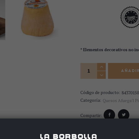
* Elementos decorativos no in
Afuega´l Pitu Atroncau
AÑADIR
Código de producto:
84370150
Categoría:
Quesos Afuega'l Pi
Compartir: