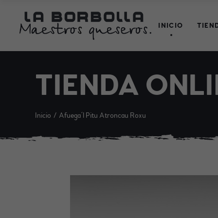
INICIO
TIEN
TIENDA ONLI
Inicio
Afuega´l Pitu Atroncau Roxu