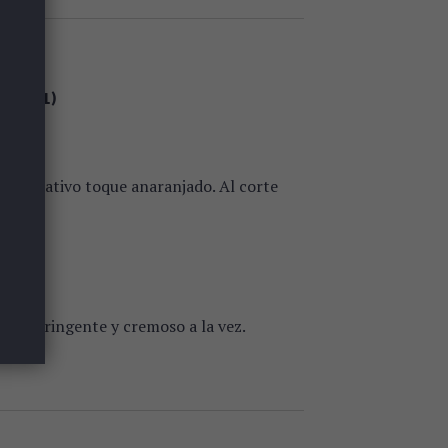
ES (1)
n llamativo toque anaranjado. Al corte
queso.
eso astringente y cremoso a la vez.