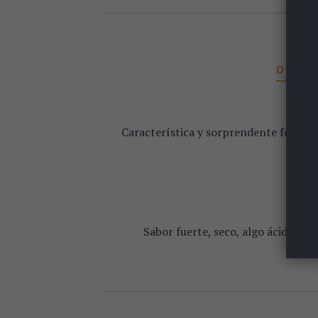
DESCR
Característica y sorprendente forma t
Aroma
Sabor fuerte, seco, algo ácido y f