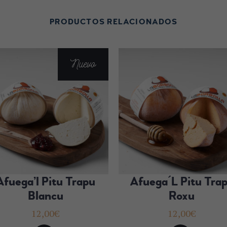
PRODUCTOS RELACIONADOS
Nuevo
Afuega’l Pitu Trapu
Afuega´l Pitu Tra
Blancu
Roxu
12,00
€
12,00
€