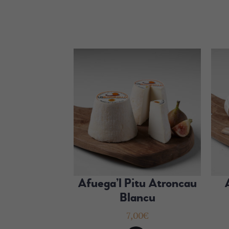
Afuega’l Pitu Atroncau
Blancu
7,00
€