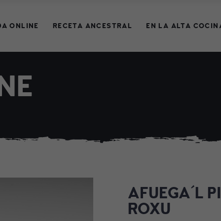
DA ONLINE
RECETA ANCESTRAL
EN LA ALTA COCIN
NE
AFUEGA´L P
ROXU