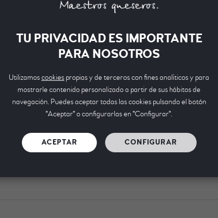
TU PRIVACIDAD ES IMPORTANTE
IPCIÓN
MÁS INFORMACIÓN
VALORACION
PARA NOSOTROS
Visual
Utilizamos
cookies
propias y de terceros con fines analíticos y para
mostrarle contenido personalizado a partir de sus hábitos de
roncocónica. De corteza blanda y natural, el pimentón le da u
navegación. Puedes aceptar todas las cookies pulsando el botón
es granuloso, tendiendo al escachado.
"Aceptar" o configurarlas en "Configurar".
Olfativa
 láctico, fresco y suave, que aumenta con la maduración del 
ACEPTAR
CONFIGURAR
Gustativa
resco. El pimentón le da un ligero toque picante. Resulta un qu