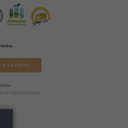
cluidos.
 Roxu quantity
 A LA CESTA
07014
tu de Origen Protegido