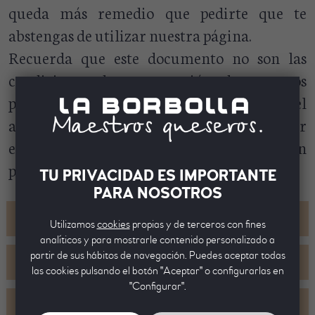
queda más remedio que pedirte que te
abstengas de utilizar nuestra página.
Recuerda que este documento no son las
condiciones de contratación de nuestros
productos, este documento solo regula el
acceso que hace cualquier usuario al entrar
en nuestra página sin comprar ningún
producto.
TU PRIVACIDAD ES IMPORTANTE
PARA NOSOTROS
+
BREVE INTRODUCCIÓN
Utilizamos
cookies
propias y de terceros con fines
analíticos y para mostrarle contenido personalizado a
partir de sus hábitos de navegación. Puedes aceptar todas
+
PAUTAS BÁSICAS PARA LOS USUARIOS
las cookies pulsando el botón "Aceptar" o configurarlas en
"Configurar".
RESPONSABILIDAD DE QUESERÍA LA
+