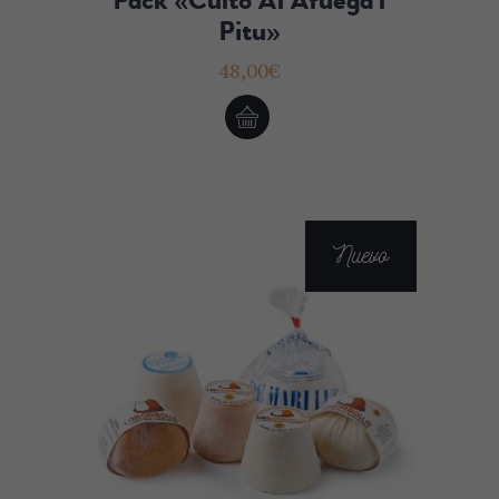
Pitu»
48,00
€
Nuevo