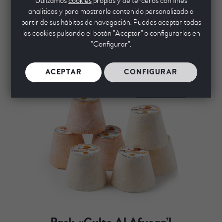
Utilizamos
cookies
propias y de terceros con fines
analíticos y para mostrarle contenido personalizado a
partir de sus hábitos de navegación. Puedes aceptar todas
las cookies pulsando el botón "Aceptar" o configurarlas en
PRODUCTOS RELACIONADOS
"Configurar".
ACEPTAR
CONFIGURAR
Nuevo
Pack «Culto Al Afuega’l