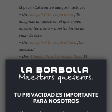
El pack «Cata entre amigos» incluye:
– Un
Afuega’l Pitu Trapu Roxu
¿Te
imaginas un queso en el que viajen
nuestro territorio y nuestra forma de
vida? Es éste.
– Un
Afuega’l Pitu Trapu Blancu
¡Un
quesazo!
– Dos
Afuega’l Pitu Atroncoau Roxu
El
queso favorito de unos cuantos locos y
locas de los quesos.
– Dos
Afuega’l Pitu Atroncau Blancu
Habitual en las cartas de restaurantes de
renombre.
TU PRIVACIDAD ES IMPORTANTE
PARA NOSOTROS